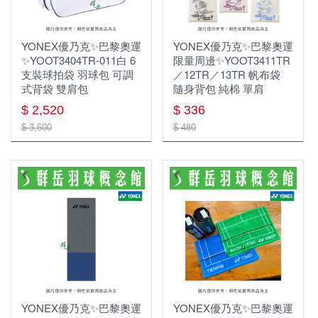
☆ 指定球拍贈指定線
襪子&毛巾
YONEX優乃克✨巴黎奧運
YONEX優乃克✨巴黎奧運
頭帶&護腕
✨YOOT3404TR-011白 6
限量周邊✨YOOT3411TR
支裝球拍袋 羽球包 可調
／12TR／13TR 帆布袋
式背袋 雙肩包
隨身背包 純棉 單肩
$ 2,520
$ 336
$ 3,600
$ 480
YONEX優乃克✨巴黎奧運
YONEX優乃克✨巴黎奧運