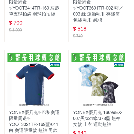
限量周邊
限量周邊
✨YOOT3414TR-169 灰藍
✨YOOT3601TR-002 藍／
單支球拍袋 羽球拍拍袋
003 綠 運動毛巾 存錢筒
包裝 毛巾 純棉
$ 700
$ 518
$ 1,000
$ 740
YONEX優乃克✨巴黎奧運
YONEX優乃克 16699EX-
限量周邊✨
007黑/324綠/378藍 短袖
YOOT3021TR-169藍/011
女款 上衣 運動短袖
白 奧運限量款 短袖 男款
$ 840