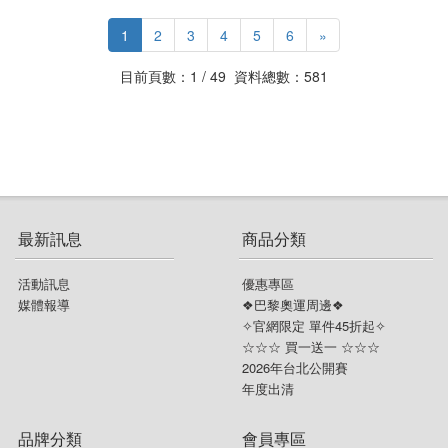
1
2
3
4
5
6
»
目前頁數：1 / 49 資料總數：581
最新訊息
商品分類
活動訊息
優惠專區
媒體報導
❖巴黎奧運周邊❖
✧官網限定 單件45折起✧
☆☆☆ 買一送一 ☆☆☆
2026年台北公開賽
年度出清
品牌分類
會員專區