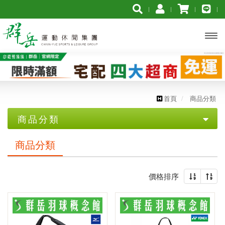
開啟
主選
單
首頁
商品分類
商品分類
優惠專區
商品分類
2026年台北公開賽
價格排序
☆☆☆ 買一送一 ☆☆☆
❖巴黎奧運周邊❖
✧官網限定 單件45折起✧