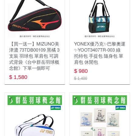
年度出清
群岳嚴選 ⌔F4自有品牌⌔
✧٩ 優惠服飾 و✧
服飾
⏦ MIZUNO服飾 ⏦
【買一送一】MIZUNO美
YONEX優乃克✨巴黎奧運
慢跑鞋
男上衣
津濃 73TDB00109 黑橘 3
✨YOOT3407TR-003 綠
支裝 羽球包 單肩包 可調
托特包 手提包 隨身包 單
羽球鞋
女上衣
式背袋《台中群岳羽球概
肩包 休閒包
念館》下單一個即可
$ 980
羽球拍
YONEX優乃克
女下著
$ 1,580
$ 1,400
羽球線
MIZUNO美津濃
男下著
羽毛球
兒童款 羽球鞋
兒童款
運動包款
配件
鞋袋
護具
握把布
羽球矩形包/背包