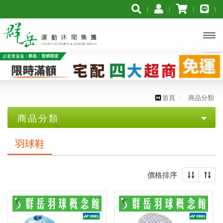
開啟
主選
單
首頁
商品分類
商品分類
優惠專區
羽球鞋
2026年台北公開賽
價格排序
☆☆☆ 買一送一 ☆☆☆
❖巴黎奧運周邊❖
✧官網限定 單件45折起✧