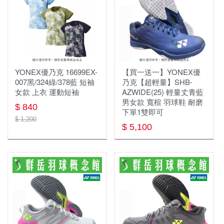
年度出清
群岳嚴選 ⌔F4自有品牌⌔
✧٩ 優惠服飾 و✧
服飾
⏦ MIZUNO服飾 ⏦
YONEX優乃克 16699EX-
【買一送一】YONEX優
慢跑鞋
男上衣
007黑/324綠/378藍 短袖
乃克【超輕量】SHB-
女款 上衣 運動短袖
AZWIDE(25) 輕量丈青藍
羽球鞋
女上衣
男女款 寬楦 羽球鞋 耐磨
$ 840
下單1雙即可
YONEX優乃克
女下著
$ 1,200
$ 5,100
MIZUNO美津濃
男下著
兒童款 羽球鞋
兒童款
羽球拍
羽球線
羽毛球