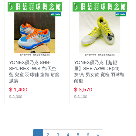
YONEX優乃克 SHB-
YONEX優乃克【超輕
SF1JREX -W/S 白/天空
量】SHB-AZWIDE(23)
藍 兒童 羽球鞋 童鞋 耐磨
灰/黃 男女款 寬楦 羽球鞋
減震
耐磨
$ 1,400
$ 3,570
$ 2,000
$ 5,100
1
2
3
4
5
6
»