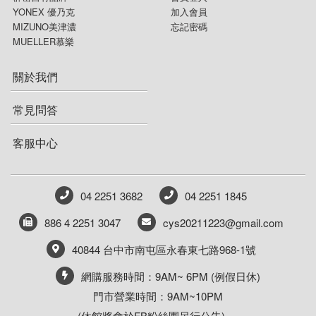
YONEX 優乃克
加入會員
MIZUNO美津濃
忘記密碼
MUELLER慕樂
關於我們
常見問答
客服中心
04 2251 3682
04 2251 1845
886 4 2251 3047
cys20211223@gmail.com
40844 台中市南屯區永春東七路968-1號
網購服務時間：9AM~ 6PM (例假日休)
門市營業時間：9AM~10PM
(休館將會於FB粉絲團另行公告)