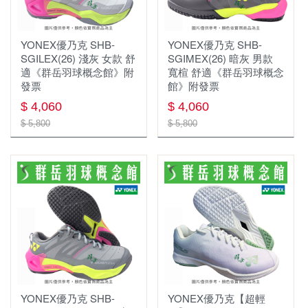
運動包款
YONEX優乃克 SHB-
YONEX優乃克 SHB-
配件
鞋袋
SGILEX(26) 淺灰 女款 舒
SGIMEX(26) 暗灰 男款
適《群岳羽球概念館》附
寬楦 舒適《群岳羽球概念
護具
握把布
羽球矩形包/背包
發票
館》附發票
$ 4,060
$ 4,060
☆ 指定球拍贈指定線
襪子&毛巾
$ 5,800
$ 5,800
頭帶&護腕
YONEX優乃克 SHB-
YONEX優乃克【超輕