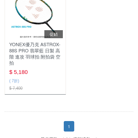
年度出清
群岳嚴選 ⌔F4自有品牌⌔
✧٩ 優惠服飾 و✧
促銷
服飾
⏦ MIZUNO服飾 ⏦
YONEX優乃克 ASTROX-
慢跑鞋
男上衣
88S PRO 翡翠藍 日製 高
階 進攻 羽球拍 附拍袋 空
羽球鞋
女上衣
拍
$ 5,180
羽球拍
YONEX優乃克
女下著
( 7折)
羽球線
MIZUNO美津濃
男下著
$ 7,400
羽毛球
兒童款 羽球鞋
兒童款
運動包款
配件
鞋袋
1
護具
握把布
羽球矩形包/背包