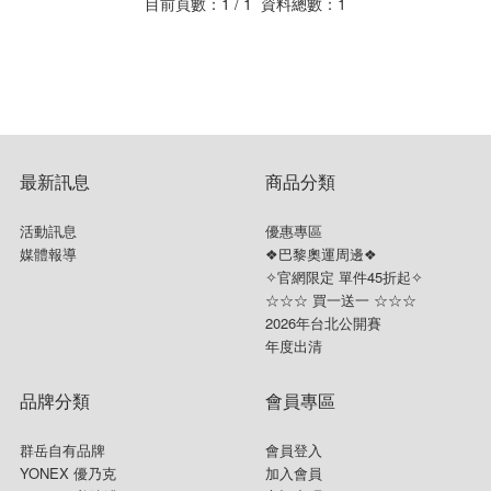
目前頁數：1 / 1 資料總數：1
☆ 指定球拍贈指定線
襪子&毛巾
頭帶&護腕
最新訊息
商品分類
活動訊息
優惠專區
媒體報導
❖巴黎奧運周邊❖
✧官網限定 單件45折起✧
☆☆☆ 買一送一 ☆☆☆
2026年台北公開賽
年度出清
品牌分類
會員專區
群岳自有品牌
會員登入
YONEX 優乃克
加入會員