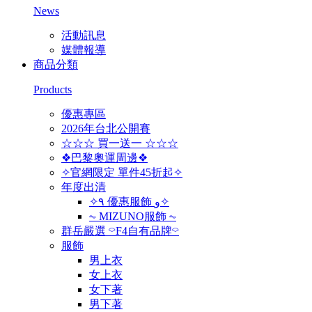
News
活動訊息
媒體報導
商品分類
Products
優惠專區
2026年台北公開賽
☆☆☆ 買一送一 ☆☆☆
❖巴黎奧運周邊❖
✧官網限定 單件45折起✧
年度出清
✧٩ 優惠服飾 و✧
⏦ MIZUNO服飾 ⏦
群岳嚴選 ⌔F4自有品牌⌔
服飾
男上衣
女上衣
女下著
男下著