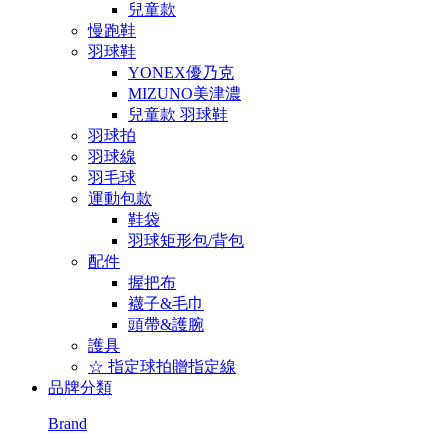
兒童款
慢跑鞋
羽球鞋
YONEX優乃克
MIZUNO美津濃
兒童款 羽球鞋
羽球拍
羽球線
羽毛球
運動包款
鞋袋
羽球矩形包/背包
配件
握把布
襪子&毛巾
頭帶&護腕
護具
☆ 指定球拍贈指定線
品牌分類
Brand